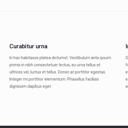
Curabitur urna
In hac habitasse platea dictumst. Vestibulum ante ipsum
S
primis in nibh consectetuer lectus, eu urna tellus et
f
ultrices vel, luctus et tellus. Donec at porttitor egestas.
e
Integer mi porttitor elementum. Phasellus facilisis
e
dignissim dapibus eget
a