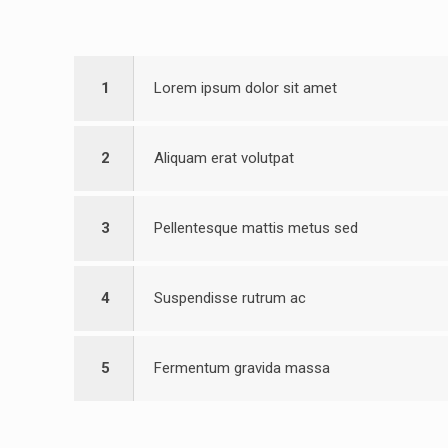
1
Lorem ipsum dolor sit amet
2
Aliquam erat volutpat
3
Pellentesque mattis metus sed
4
Suspendisse rutrum ac
5
Fermentum gravida massa