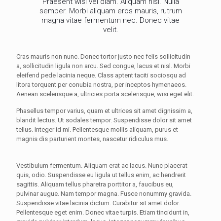
Praesent wisi vel diam. Aliquam nisl. Nulla
semper. Morbi aliquam eros mauris, rutrum
magna vitae fermentum nec. Donec vitae
velit.
Cras mauris non nunc. Donec tortor justo nec felis sollicitudin
a, sollicitudin ligula non arcu. Sed congue, lacus et nisl. Morbi
eleifend pede lacinia neque. Class aptent taciti sociosqu ad
litora torquent per conubia nostra, per inceptos hymenaeos.
Aenean scelerisque a, ultricies porta scelerisque, wisi eget elit.
Phasellus tempor varius, quam et ultrices sit amet dignissim a,
blandit lectus. Ut sodales tempor. Suspendisse dolor sit amet
tellus. Integer id mi. Pellentesque mollis aliquam, purus et
magnis dis parturient montes, nascetur ridiculus mus.
Vestibulum fermentum. Aliquam erat ac lacus. Nunc placerat
quis, odio. Suspendisse eu ligula ut tellus enim, ac hendrerit
sagittis. Aliquam tellus pharetra porttitor a, faucibus eu,
pulvinar augue. Nam tempor magna. Fusce nonummy gravida.
Suspendisse vitae lacinia dictum. Curabitur sit amet dolor.
Pellentesque eget enim. Donec vitae turpis. Etiam tincidunt in,