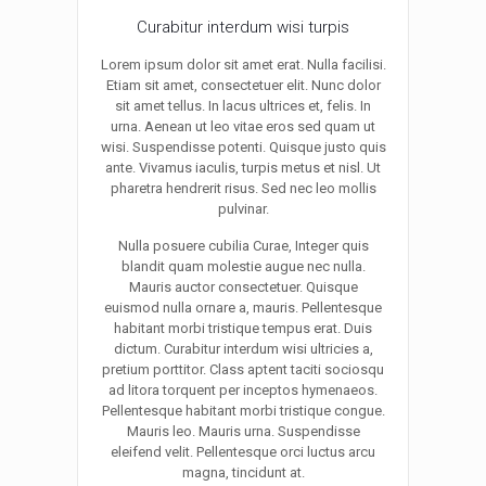
Curabitur interdum wisi turpis
Lorem ipsum dolor sit amet erat. Nulla facilisi.
Etiam sit amet, consectetuer elit. Nunc dolor
sit amet tellus. In lacus ultrices et, felis. In
urna. Aenean ut leo vitae eros sed quam ut
wisi. Suspendisse potenti. Quisque justo quis
ante. Vivamus iaculis, turpis metus et nisl. Ut
pharetra hendrerit risus. Sed nec leo mollis
pulvinar.
Nulla posuere cubilia Curae, Integer quis
blandit quam molestie augue nec nulla.
Mauris auctor consectetuer. Quisque
euismod nulla ornare a, mauris. Pellentesque
habitant morbi tristique tempus erat. Duis
dictum. Curabitur interdum wisi ultricies a,
pretium porttitor. Class aptent taciti sociosqu
ad litora torquent per inceptos hymenaeos.
Pellentesque habitant morbi tristique congue.
Mauris leo. Mauris urna. Suspendisse
eleifend velit. Pellentesque orci luctus arcu
magna, tincidunt at.