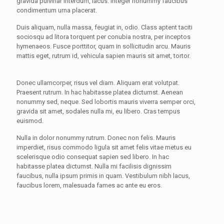
gravida pulvinar interdum, lacus. Integer nonummy faucibus
condimentum urna placerat.
Duis aliquam, nulla massa, feugiat in, odio. Class aptent taciti
sociosqu ad litora torquent per conubia nostra, per inceptos
hymenaeos. Fusce porttitor, quam in sollicitudin arcu. Mauris
mattis eget, rutrum id, vehicula sapien mauris sit amet, tortor.
Donec ullamcorper, risus vel diam. Aliquam erat volutpat.
Praesent rutrum. In hac habitasse platea dictumst. Aenean
nonummy sed, neque. Sed lobortis mauris viverra semper orci,
gravida sit amet, sodales nulla mi, eu libero. Cras tempus
euismod.
Nulla in dolor nonummy rutrum. Donec non felis. Mauris
imperdiet, risus commodo ligula sit amet felis vitae metus eu
scelerisque odio consequat sapien sed libero. In hac
habitasse platea dictumst. Nulla mi facilisis dignissim
faucibus, nulla ipsum primis in quam. Vestibulum nibh lacus,
faucibus lorem, malesuada fames ac ante eu eros.